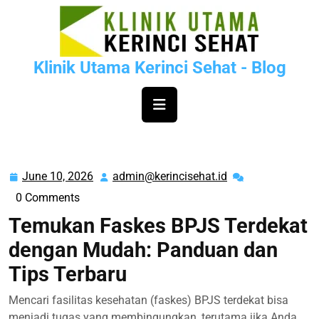
Skip
to
content
Klinik Utama Kerinci Sehat - Blog
June 10, 2026
admin@kerincisehat.id
June
admin@kerinciseh
10,
0 Comments
2026
Temukan Faskes BPJS Terdekat
dengan Mudah: Panduan dan
Tips Terbaru
Mencari fasilitas kesehatan (faskes) BPJS terdekat bisa
menjadi tugas yang membingungkan, terutama jika Anda