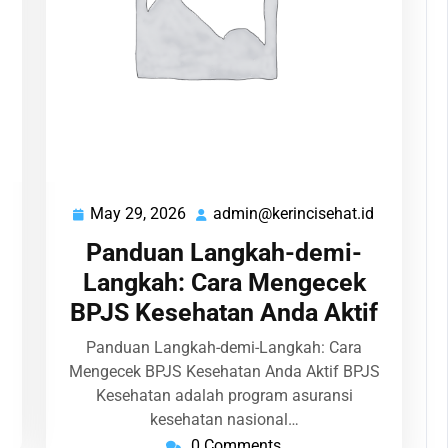
May 29, 2026
admin@kerincisehat.id
admin@kerincisehat.id
May
admin@ker
29,
Panduan Langkah-demi-
2026
Langkah: Cara Mengecek
BPJS Kesehatan Anda Aktif
Panduan Langkah-demi-Langkah: Cara
Mengecek BPJS Kesehatan Anda Aktif BPJS
Kesehatan adalah program asuransi
kesehatan nasional…
0 Comments