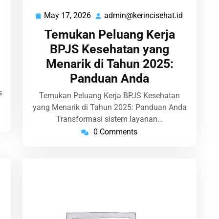
May 17, 2026
admin@kerincisehat.id
admin@kerincisehat.id
May
admin@ker
17,
Temukan Peluang Kerja
2026
BPJS Kesehatan yang
Menarik di Tahun 2025:
Panduan Anda
s
Temukan Peluang Kerja BPJS Kesehatan
yang Menarik di Tahun 2025: Panduan Anda
Transformasi sistem layanan…
0 Comments