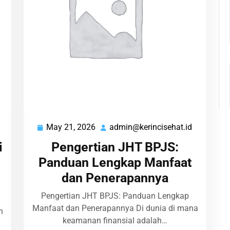
May 21, 2026
admin@kerincisehat.id
admin@kerincisehat.id
May
admin@ker
21,
i
Pengertian JHT BPJS:
2026
Panduan Lengkap Manfaat
dan Penerapannya
Pengertian JHT BPJS: Panduan Lengkap
Manfaat dan Penerapannya Di dunia di mana
n
keamanan finansial adalah…