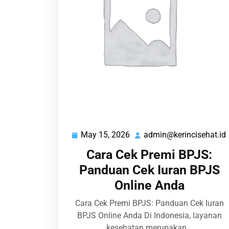
May 15, 2026
admin@kerincisehat.id
May
15,
Cara Cek Premi BPJS:
2026
Panduan Cek Iuran BPJS
Online Anda
Cara Cek Premi BPJS: Panduan Cek Iuran
BPJS Online Anda Di Indonesia, layanan
kesehatan merupakan…