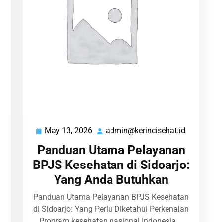
May 13, 2026
admin@kerincisehat.id
admin@kerincisehat.id
May
admin@ker
13,
Panduan Utama Pelayanan
2026
BPJS Kesehatan di Sidoarjo:
Yang Anda Butuhkan
Panduan Utama Pelayanan BPJS Kesehatan
di Sidoarjo: Yang Perlu Diketahui Perkenalan
Program kesehatan nasional Indonesia,…