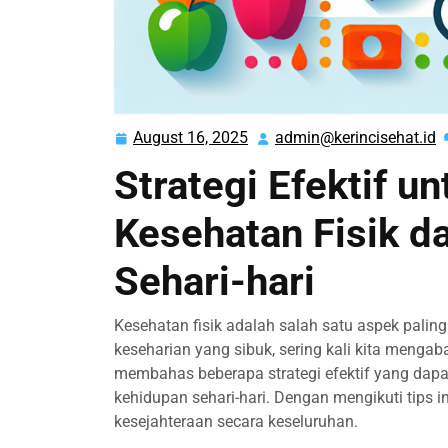
August 16, 2025
admin@kerincisehat.id
August
a
16,
Strategi Efektif u
2025
Kesehatan Fisik d
Sehari-hari
Kesehatan fisik adalah salah satu aspek pali
keseharian yang sibuk, sering kali kita mengaba
membahas beberapa strategi efektif yang dapa
kehidupan sehari-hari. Dengan mengikuti tips 
kesejahteraan secara keseluruhan.