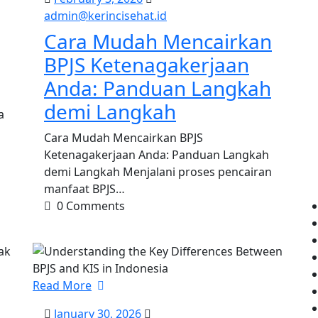
t.id
3,
admin@kerincisehat.id
admin@kerincisehat.id
2026
Cara Mudah Mencairkan
BPJS Ketenagakerjaan
Anda: Panduan Langkah
demi Langkah
a
Cara Mudah Mencairkan BPJS
Ketenagakerjaan Anda: Panduan Langkah
demi Langkah Menjalani proses pencairan
manfaat BPJS…
0 Comments
Read More
January
January 30, 2026