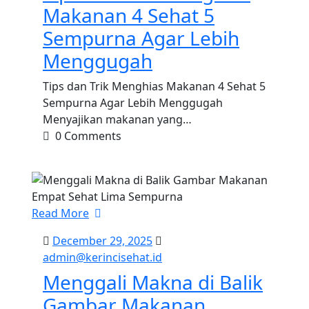
2026
Makanan 4 Sehat 5
Sempurna Agar Lebih
Menggugah
n
Tips dan Trik Menghias Makanan 4 Sehat 5
Sempurna Agar Lebih Menggugah
Menyajikan makanan yang…
0 Comments
Read More
December
December 29, 2025
t.id
29,
admin@kerincisehat.id
admin@kerincisehat.id
2025
Menggali Makna di Balik
Gambar Makanan