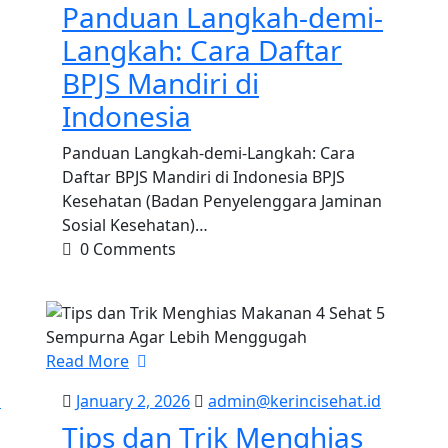
2026
Panduan Langkah-demi-
Langkah: Cara Daftar
BPJS Mandiri di
Indonesia
Panduan Langkah-demi-Langkah: Cara
Daftar BPJS Mandiri di Indonesia BPJS
Kesehatan (Badan Penyelenggara Jaminan
Sosial Kesehatan)…
0 Comments
Read More
admin@kerincisehat.id
January
admin@ke
d
January 2, 2026
admin@kerincisehat.id
2,
Tips dan Trik Menghias