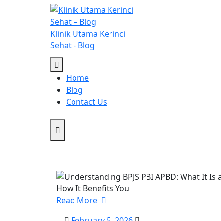
Skip
to
content
Klinik Utama Kerinci
Sehat - Blog
Home
Blog
Contact Us
Read More
February
February 5, 2026