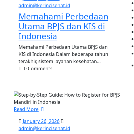
t.id
30,
admin@kerincisehat.id
admin@kerincisehat.id
2026
Memahami Perbedaan
Utama BPJS dan KIS di
Indonesia
Memahami Perbedaan Utama BPJS dan
KIS di Indonesia Dalam beberapa tahun
terakhir, sistem layanan kesehatan…
0 Comments
Read More
January
January 26, 2026
t.id
26,
admin@kerincisehat.id
admin@kerincisehat.id