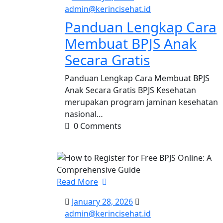
1,
admin@kerinciseha
admin@kerincisehat.id
2026
Panduan Lengkap Cara
Membuat BPJS Anak
Secara Gratis
Panduan Lengkap Cara Membuat BPJS
Anak Secara Gratis BPJS Kesehatan
merupakan program jaminan kesehatan
nasional…
0 Comments
Read More
January
January 28, 2026
28,
admin@kerinciseha
admin@kerincisehat.id