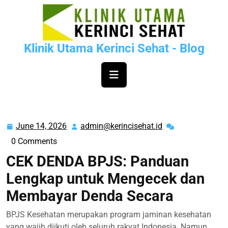
Skip
to
content
Klinik Utama Kerinci Sehat - Blog
June 14, 2026
admin@kerincisehat.id
June
admin@kerinciseh
14,
0 Comments
2026
CEK DENDA BPJS: Panduan
Lengkap untuk Mengecek dan
Membayar Denda Secara
BPJS Kesehatan merupakan program jaminan kesehatan
yang wajib diikuti oleh seluruh rakyat Indonesia. Namun,